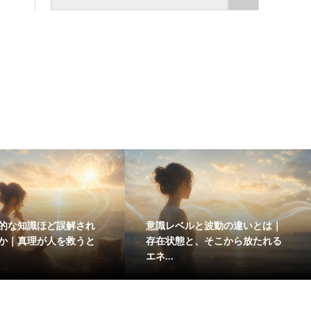
的な知識ほど誤解され
意識レベルと波動の違いとは｜
か｜真理が人を救うと
存在状態と、そこから放たれる
エネ...