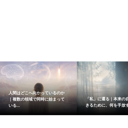
人間はどこへ向かっているのか
「私」に還る｜本来の
｜複数の領域で同時に始まって
きるために、何を手放
いる...