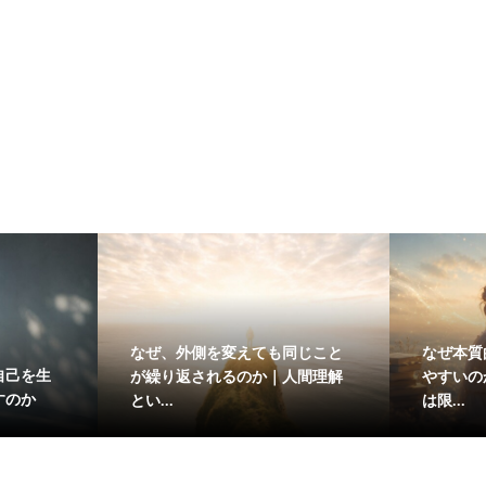
なぜ、外側を変えても同じこと
なぜ本質
自己を生
が繰り返されるのか｜人間理解
やすいの
すのか
とい...
は限...