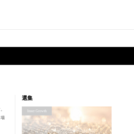
選集
す。
Inner Growth
る場