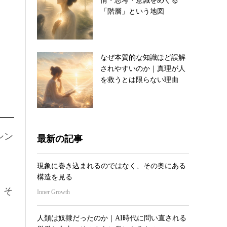
情・思考・意識をめぐる
「階層」という地図
なぜ本質的な知識ほど誤解
されやすいのか｜真理が人
を救うとは限らない理由
シン
最新の記事
現象に巻き込まれるのではなく、その奥にある
構造を見る
、そ
Inner Growth
人類は奴隷だったのか｜AI時代に問い直される