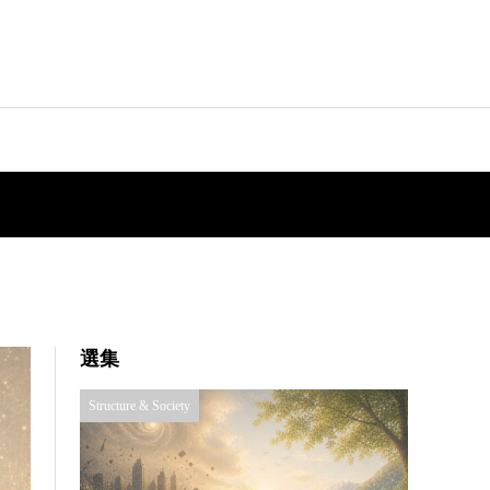
選集
Structure & Society