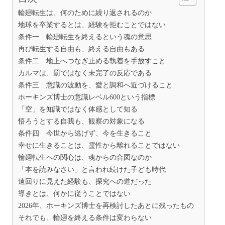
輪廻転生は、何のために繰り返されるのか
地球を卒業するとは、経験を拒むことではない
条件一 輪廻転生を終えるという魂の意思
再び転生する自由も、終える自由もある
条件二 地上へつなぎ止める執着を手放すこと
カルマは、罰ではなく未完了の反応である
条件三 意識の波動を、愛と調和へ近づけること
ホーキンズ博士の意識レベル600という指標
「空」を知識ではなく体感として知る
悟ろうとする自我も、観察の対象になる
条件四 今世から逃げず、今を生きること
幸せに生きることは、霊性から離れることではない
輪廻転生への関心は、魂からの合図なのか
「本を読みなさい」と言われ続けた子ども時代
遠回りに見えた経験も、探究への道だった
導きとは、何かに従うことではない
2026年、ホーキンズ博士を再検討したあとに残ったもの
それでも、輪廻を終える条件は変わらない