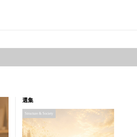
選集
Structure & Society