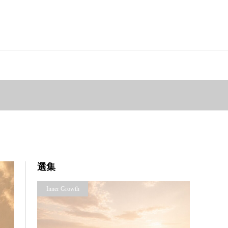
選集
Inner Growth