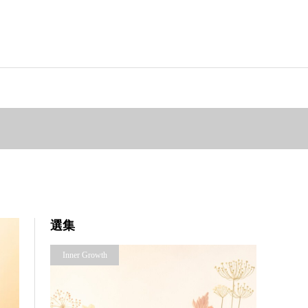
選集
Inner Growth