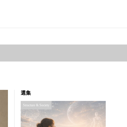
選集
Structure & Society