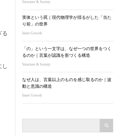
Structure & Society
実体という罠｜現代物理学が揺るがした「当た
り前」の世界
ざる
Inner Growth
「の」という一文字は、なぜ一つの世界をつく
るのか｜言葉が認識を形づくる構造
Structure & Society
にし
なぜ人は、言葉以上のものを感じ取るのか｜波
動と意識の構造
Inner Growth