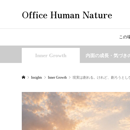
Office Human Nature
この
Inner Growth
内面の成長・気づき
Insights
Inner Growth
現実は創れる。けれど、創ろうとし