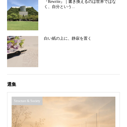
『Rewrite』｜書き換えるのは世界ではな
く、自分という...
白い紙の上に、静寂を置く
選集
Structure & Society