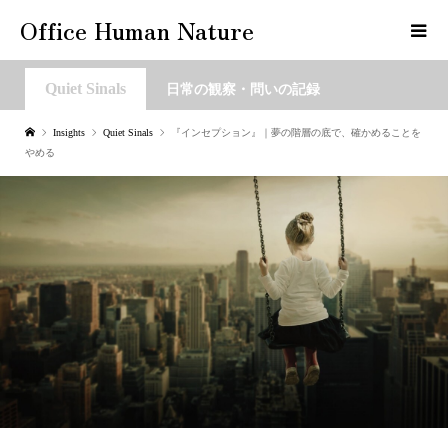
Office Human Nature
Quiet Sinals
日常の観察・問いの記録
Insights
Quiet Sinals
『インセプション』｜夢の階層の底で、確かめることを
やめる